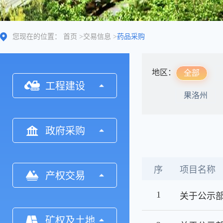
您现在的位置：
首页
>
交易信息
>
药品采购
地区：
全部
工程建设
果洛州
政府采购
序
项目名称
产权交易
1
关于公示
矿权及土地