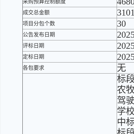
468
采购预算控制额度
310
成交总金额
30
项目分包个数
20
公告发布日期
20
评标日期
20
定标日期
无
各包要求
标段
农牧
驾驶
学校
中标
标段