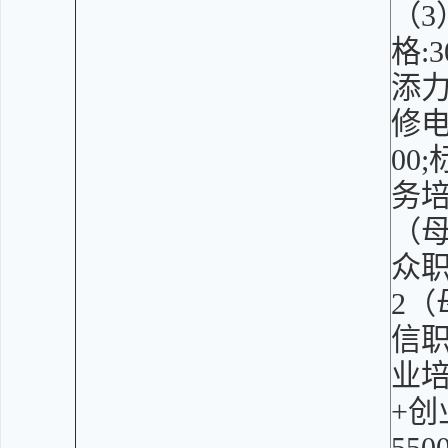
（3
格:
添力
修电
00
务培
（母
众职
2（
信职
业
+创