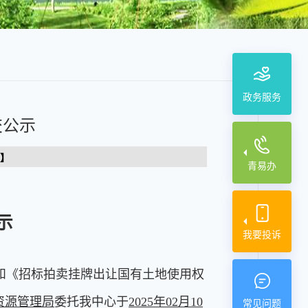
政务服务
交公示
】
青易办
示
我要投诉
和《招标拍卖挂牌出让国有土地使用权
资源管理局
委托我中心于
2025年02月10
常见问题