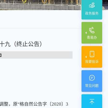
政务服务
青易办
块十九（终止公告）
】
我要投诉
常见问题
调整，原
“
格自然公告字〔
2020
〕
3