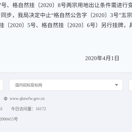
7
号
、
格自然挂〔
2020
〕
8
号两宗用地出让条件需进行
台同步，我局决定中止
“
格自然公告字〔
2020
〕
3
号
”
五
挂〔
2020
〕
5
号
、
格自然挂〔
2020
〕
6
号
）
另行挂牌，
2020
年
4
月
1
日
国内招标投标网
www.qhzwfw.gov.cn
81
今日访问量：
16172
000415号