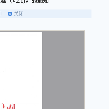
V2.1)》的通知
印
关闭