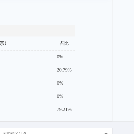
宗）
占比
0%
20.79%
0%
0%
79.21%
省内相关站点