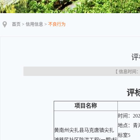
首页
>
信用信息
>
不良行为
评
【 信息时间：20
评
项目名称
时间：202
地点：青
黄南州尖扎县马克唐镇尖扎
标室5
滩移民社区防洪工程(一期)标