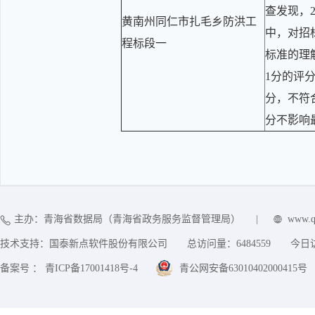
查发现，2
黄南州同仁市扎毛乡防洪工
中，对招
程标段一
标准的理
1分的评
分，不符
分不影响
主办：青海省数据局（青海省政务服务监督管理局）
|
www.q
技术支持：国泰新点软件股份有限公司
总访问量：
6484559
今日
备案号 ： 青ICP备17001418号-4
青公网安备63010402000415号