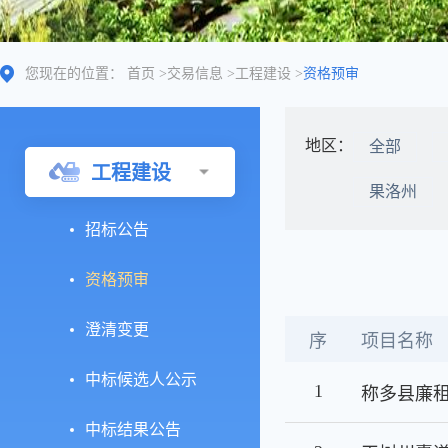
您现在的位置：
首页
>
交易信息
>
工程建设
>
资格预审
地区：
全部
工程建设
果洛州
招标公告
资格预审
澄清变更
序
项目名称
中标候选人公示
1
称多县廉租
中标结果公告