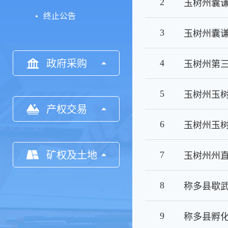
2
终止公告
3
政府采购
4
5
玉树州玉
产权交易
6
矿权及土地
7
玉树州州
8
称多县歇武
9