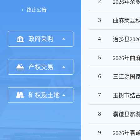
2
终止公告
3
政府采购
4
5
产权交易
6
矿权及土地
7
8
9