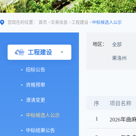
您现在的位置：
首页
>
交易信息
>
工程建设
>
中标候选人公示
地区：
全部
工程建设
果洛州
招标公告
资格预审
澄清变更
序
项目名称
中标候选人公示
1
中标结果公告